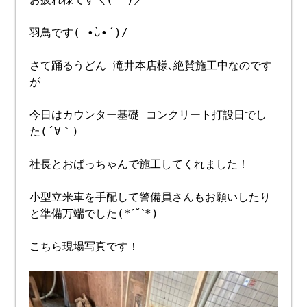
羽鳥です( •̀ᴗ•́ )/
さて踊るうどん 滝井本店様､絶賛施工中なのです
が
今日はカウンター基礎 コンクリート打設日でし
た(´∀｀)
社長とおばっちゃんで施工してくれました！
小型立米車を手配して警備員さんもお願いしたり
と準備万端でした(*ˊ˘ˋ*)
こちら現場写真です！