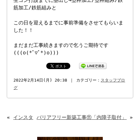
生コン打設までに墨出し→型枠加工/型枠組み/鉄
筋加工/鉄筋組みと
この日を迎えるまでに事前準備をさせてもらいま
した！！
まだまだ工事続きますので乞うご期待です
(((o(*ﾟ▽ﾟ*)o)))
2022年2月14日(月) 20:38 ｜ カテゴリー：
スタッフブロ
グ
«
インスタ
バリアフリー新築工事⑪「内障子取付」
»