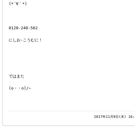
(*´∀｀*)
0120-240-562
にしお-こうむに！
ではまた
(o・・o)/~
2017年11月9日(木) 1