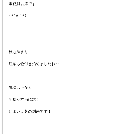
事務員古澤です
(*´∀｀*)
秋も深まり
紅葉も色付き始めましたね～
気温も下がり
朝晩が本当に寒く
いよいよ冬の到来です！