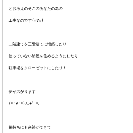
とお考えのそこのあなたの為の
工事なのです(☆∀☆)
二階建てを三階建てに増築したり
使っていない納屋を住めるようにしたり
駐車場をクローゼットにしたり！
夢が広がります
(*´∀`*)ﾉ｡+゜*｡
気持ちにも余裕ができて