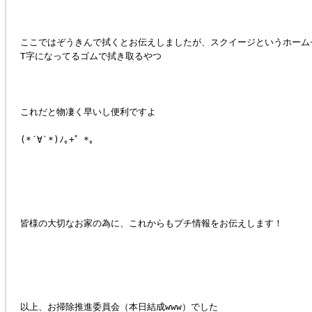
ここではぞうきんで拭くとお伝えしましたが、スクイージというホーム
T字になってるゴムで拭き取るやつ
これだと物凄く早いし便利ですよ
(*´∀`*)ﾉ｡+゜*｡
皆様の大切なお家の為に、これからもプチ情報をお伝えします！
以上、お掃除推進委員会（本日結成www）でした