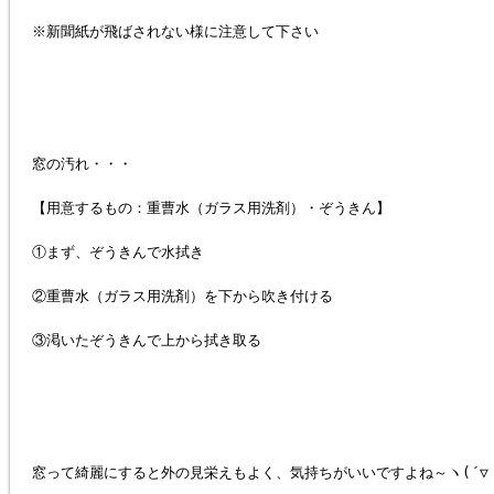
※新聞紙が飛ばされない様に注意して下さい
窓の汚れ・・・
【用意するもの：重曹水（ガラス用洗剤）・ぞうきん】
①まず、ぞうきんで水拭き
②重曹水（ガラス用洗剤）を下から吹き付ける
③渇いたぞうきんで上から拭き取る
窓って綺麗にすると外の見栄えもよく、気持ちがいいですよね～ヽ(´▽｀