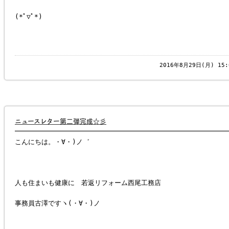
(*ﾟ▽ﾟ*)
2016年8月29日(月) 1
ニュースレター第二弾完成☆彡
こんにちは。・∀・)ノ゛
人も住まいも健康に 若返リフォーム西尾工務店
事務員古澤ですヽ(・∀・)ノ