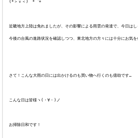
(*＞ｖ＜)ゞ*゜+
近畿地方上陸は免れましたが、その影響による雨雲の発達で、今日はし
今後の台風の進路状況を確認しつつ、東北地方の方々には十分にお気を
さて！こんな大雨の日には出かけるのも買い物へ行くのも億劫です…
こんな日は皆様ヽ(・∀・)ノ
お掃除日和です！