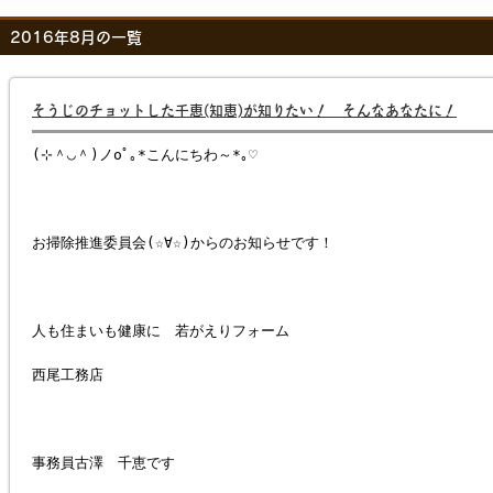
2016年8月の一覧
そうじのチョットした千恵(知恵)が知りたい！ そんなあなたに！
(⊹＾◡＾)ノoﾟ｡*こんにちわ～*｡♡
お掃除推進委員会(☆∀☆)からのお知らせです！
人も住まいも健康に 若がえりフォーム
西尾工務店
事務員古澤 千恵です